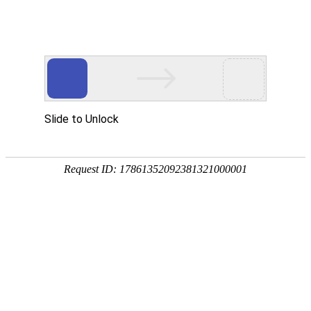
首页
产品与应用
机电系列
中间减速箱
中间减速箱
RM新时代电机始终秉承“精益求精，研发创新”的理念为客户提供优质可靠
的产品。
一直以来，RM新时代的减速箱产品凭借可靠的结构设计，优质的加工工艺
深得客户喜爱，作为电机最常用的搭配，其以灵活的组合搭配帮助用户解
决了许多问题
为了保证您的机械结构的
安全可靠
，建议您参照RM新时代
《减速箱减速比/
性能对照表》
进行选择，同时RM新时代也提供许多不同用途下的设计案例
供您参考。