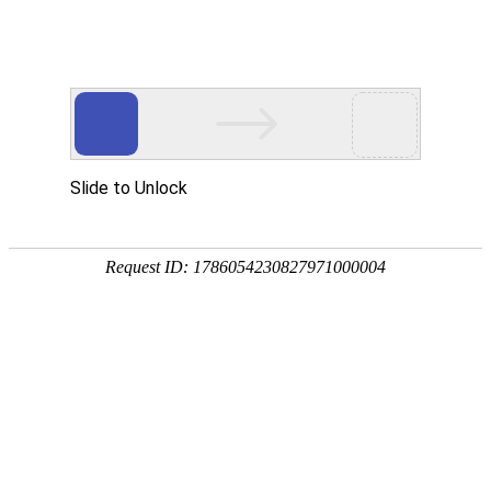
首页
RM新时代视频
RM新时代故事，新闻和活动
RM新时代伺服从入门到精通
2022年7月20日
了解更多